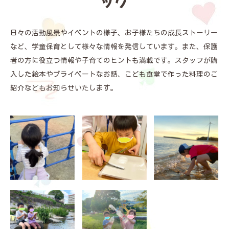
ック
日々の活動風景やイベントの様子、お子様たちの成長ストーリー
など、学童保育として様々な情報を発信しています。また、保護
者の方に役立つ情報や子育てのヒントも満載です。スタッフが購
入した絵本やプライベートなお話、こども食堂で作った料理のご
紹介などもお知らせいたします。
桜花学園大学の学
11月1日に、子ど
公園での砂遊びが
園祭に行ってきま
も達と一緒に名城
大好きな子ども達
した！✨ 初日の金
大学薬学部の大学
は大きなシャベル
曜日は前日...
祭に行って...
を手にして砂...
子どもたちと一緒
夏が終わり、季節
に、のびのびとし
はすっかり秋の訪
た自然学習を楽し
れを感じる涼しい
みました🍃✨...
気温になりま...