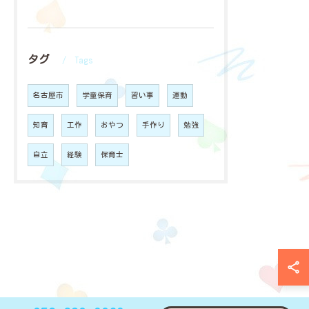
タグ
Tags
名古屋市
学童保育
習い事
運動
知育
工作
おやつ
手作り
勉強
自立
経験
保育士