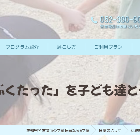
052-380-9
営業電話はお断りいた
プログラム紹介
過ごし方
ご利用プラン
ぶくたった」を子ども達と一
愛知県名古屋市の学童保育ならA学童
日常のようす
伝統