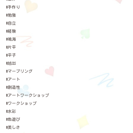
#手作り
#勉強
#自立
#経験
#鳴海
#片平
#平子
#旭出
#マーブリング
#アート
#創造性
#アートワークショップ
#ワークショップ
#水彩
#色遊び
#美しさ