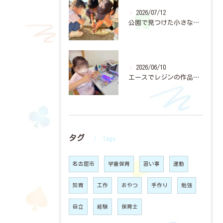
2026/07/12
公園で見つけた小さな穴。
2026/06/10
エースでレジンの作品作りに夢中になっている子どもたちが増えて...
タグ
Tags
名古屋市
学童保育
習い事
運動
知育
工作
おやつ
手作り
勉強
自立
経験
保育士