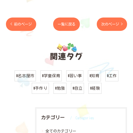
< 前のページ
一覧に戻る
次のページ >
関連タグ
#名古屋市
#学童保育
#習い事
#知育
#工作
#手作り
#勉強
#自立
#経験
カテゴリー
Categories
全てのカテゴリー