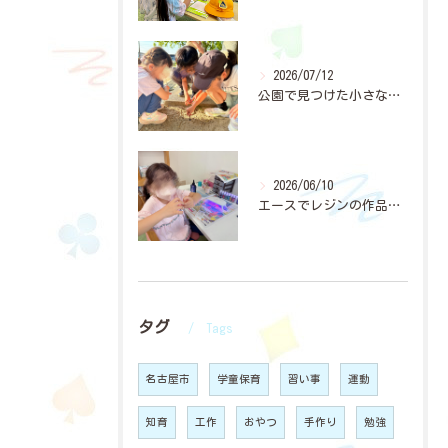
2026/07/12
公園で見つけた小さな穴。
2026/06/10
エースでレジンの作品作りに夢中になっている子どもたちが増えて...
タグ
Tags
名古屋市
学童保育
習い事
運動
知育
工作
おやつ
手作り
勉強