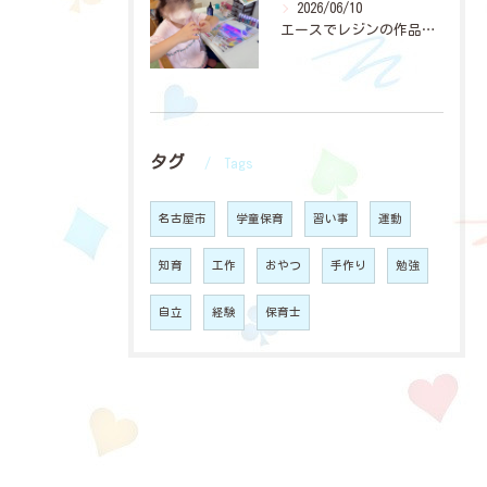
2026/06/10
エースでレジンの作品作りに夢中になっている子どもたちが増えて...
タグ
Tags
名古屋市
学童保育
習い事
運動
知育
工作
おやつ
手作り
勉強
自立
経験
保育士