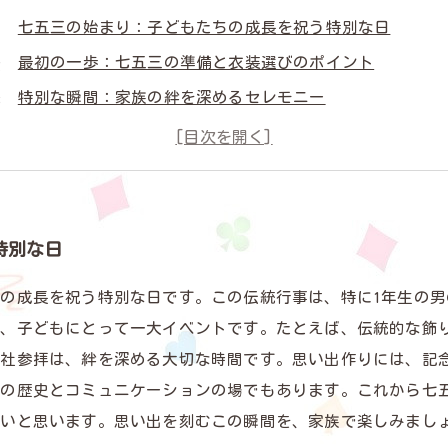
七五三の始まり：子どもたちの成長を祝う特別な日
最初の一歩：七五三の準備と衣装選びのポイント
特別な瞬間：家族の絆を深めるセレモニー
思い出の記録：七五三で残す宝物のような時間
成長を実感：子どもたちの成長を見守る喜び
未来への希望：七五三がもたらす子どもたちの成長
振り返ると素敵な思い出：七五三を通じて知る家族の大切
特別な日
の成長を祝う特別な日です。この伝統行事は、特に1年生の
は、子どもにとって一大イベントです。たとえば、伝統的な飾
神社参拝は、絆を深める大切な時間です。思い出作りには、記
族の歴史とコミュニケーションの場でもあります。これから七
しいと思います。思い出を刻むこの瞬間を、家族で楽しみまし