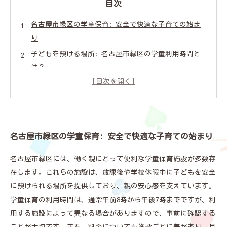
目次
名古屋市緑区の学童保育: 安全で快適な子育ての始ま
り
子どもを預ける場所: 名古屋市緑区の学童利用時間と
は？
料金体系を徹底解説: 名古屋市緑区の学童保育の経済
的負担
地域ごとの特徴と違い: 名古屋市緑区の学童施設を比
較
名古屋市緑区の学童保育: 安全で快適な子育ての始まり
保護者が知っておくべき! 学童利用時の重要ポイント
理想の学童を見つける: 名古屋市緑区での最適な選択
名古屋市緑区には、働く親にとって便利な学童保育施設が多数存
肢
在します。これらの施設は、放課後や学校休暇中に子どもを安全
に預けられる場所を提供しており、親の安心感を支えています。
学童保育の利用時間は、通常午前8時から午後7時までですが、利
用する施設によって異なる場合がありますので、事前に確認する