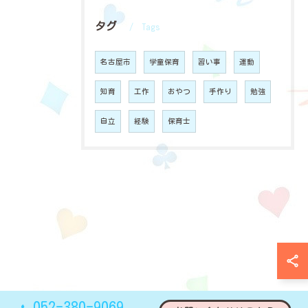
タグ
Tags
名古屋市
学童保育
習い事
運動
知育
工作
おやつ
手作り
勉強
自立
経験
保育士
052-380-9069