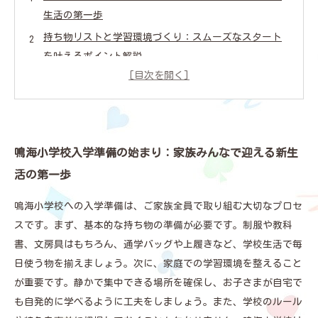
生活の第一歩
持ち物リストと学習環境づくり：スムーズなスタート
を叶えるポイント解説
鳴海小学校のルールと特色を知ろう：安心して学校生
活を送るために
地域とのつながりを大切に：鳴海小学校で豊かな経験
を積むために
鳴海小学校入学準備の始まり：家族みんなで迎える新生
入学を終えて振り返る：準備の大切さと充実した小学
活の第一歩
校生活の秘訣
鳴海小学校入学準備完全ガイド：欠かせないポイント
鳴海小学校への入学準備は、ご家族全員で取り組む大切なプロセ
を網羅しよう
スです。まず、基本的な持ち物の準備が必要です。制服や教科
お子さまの新たな一歩を応援！鳴海小学校入学前に知
書、文房具はもちろん、通学バッグや上履きなど、学校生活で毎
っておきたいこと
日使う物を揃えましょう。次に、家庭での学習環境を整えること
が重要です。静かで集中できる場所を確保し、お子さまが自宅で
も自発的に学べるように工夫をしましょう。また、学校のルール