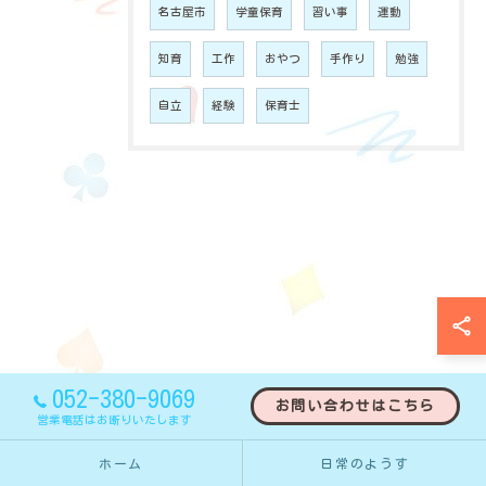
名古屋市
学童保育
習い事
運動
知育
工作
おやつ
手作り
勉強
自立
経験
保育士
052-380-9069
お問い合わせはこちら
営業電話はお断りいたします
ホーム
日常のようす